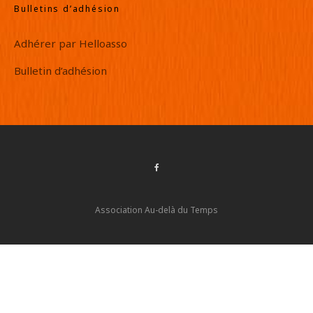
Bulletins d’adhésion
Adhérer par Helloasso
Bulletin d’adhésion
Association Au-delà du Temps